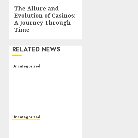
The Allure and
Next
Evolution of Casinos:
post:
A Journey Through
Time
RELATED NEWS
Uncategorized
The Foundations of
Lifelong Health: A
Complete Guide to
Physical, Mental, and
Preventive Well-Being
AUGUST 4, 2026
0
Uncategorized
Slot Games: The Exciting
World of Modern Online