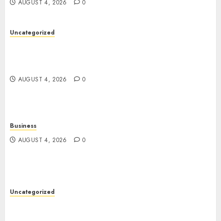
AUGUST 4, 2026
0
Uncategorized
The Foundations of Lifelong Health: A Complete
Guide to Physical, Mental, and Preventive Well-
Being
AUGUST 4, 2026
0
Business
AUGUST 4, 2026
0
Uncategorized
Slot Games: The Exciting World of Modern
Online Entertainment