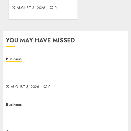
Entertainment
AUGUST 3, 2026
0
YOU MAY HAVE MISSED
Business
Online Games: A Complete Guide to Digital
Gaming, Multiplayer Experiences, and Modern
Entertainment
AUGUST 5, 2026
0
Business
Mobile Technology: A Complete Guide to
Smartphones, Connectivity, and the Future of
Mobile Innovation