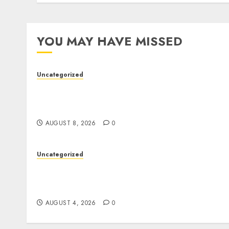
YOU MAY HAVE MISSED
Uncategorized
Slot Machines: Everything You Need to Know
About Their History, Features, and How They
Work
AUGUST 8, 2026
0
Uncategorized
The Foundations of Lifelong Health: A
Complete Guide to Physical, Mental, and
Preventive Well-Being
AUGUST 4, 2026
0