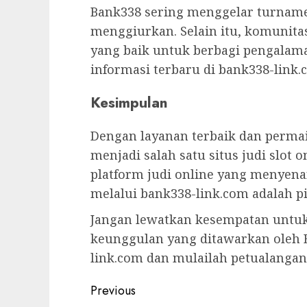
Bank338 sering menggelar turname
menggiurkan. Selain itu, komunitas
yang baik untuk berbagi pengalama
informasi terbaru di bank338-link.
Kesimpulan
Dengan layanan terbaik dan permai
menjadi salah satu situs judi slot 
platform judi online yang menyena
melalui bank338-link.com adalah pi
Jangan lewatkan kesempatan untu
keunggulan yang ditawarkan oleh 
link.com dan mulailah petualangan
Post
Previous