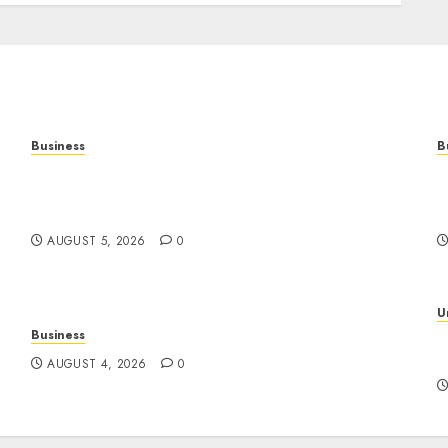
Business
B
Online Games: A Complete Guide to Digital
M
Gaming, Multiplayer Experiences, and
S
Modern Entertainment
M
AUGUST 5, 2026
0
U
Business
S
O
AUGUST 4, 2026
0