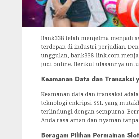
Bank338 telah menjelma menjadi sal
terdepan di industri perjudian. De
unggulan, bank338-link.com menja
judi online. Berikut ulasannya unt
Keamanan Data dan Transaksi 
Keamanan data dan transaksi adala
teknologi enkripsi SSL yang mutak
terlindungi dengan sempurna. Ber
Anda rasa aman dan nyaman tanpa 
Beragam Pilihan Permainan Slo