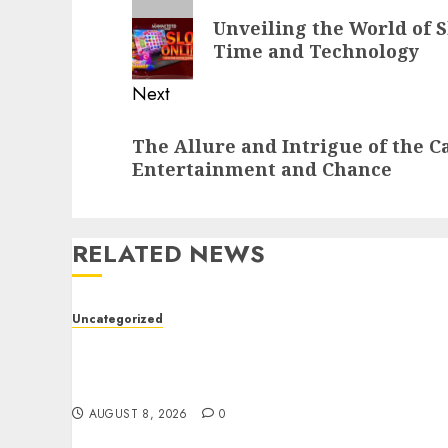
navigation
Previous
Unveiling the World of 
post:
Time and Technology
Next
Next
The Allure and Intrigue of the C
post:
Entertainment and Chance
RELATED NEWS
Uncategorized
Slot Machines: Everything You Need to Know
About Their History, Features, and How They
Work
AUGUST 8, 2026
0