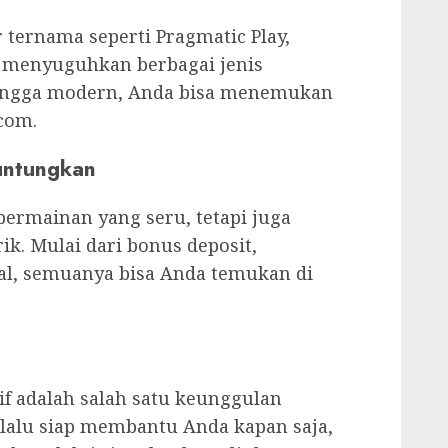
ternama seperti Pragmatic Play,
 menyuguhkan berbagai jenis
 hingga modern, Anda bisa menemukan
com.
untungkan
ermainan yang seru, tetapi juga
k. Mulai dari bonus deposit,
ial, semuanya bisa Anda temukan di
f adalah salah satu keunggulan
lalu siap membantu Anda kapan saja,