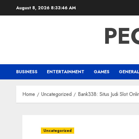
Skip
August 8, 2026
8:33:47 AM
to
content
PE
BUSINESS
ENTERTAINMENT
GAMES
GENERA
Home
Uncategorized
Bank338: Situs Judi Slot Onl
Uncategorized