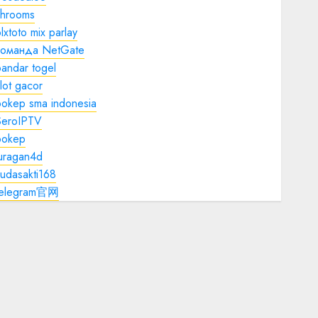
shrooms
lxtoto mix parlay
команда NetGate
andar togel
lot gacor
bokep sma indonesia
SeroIPTV
bokep
juragan4d
udasakti168
telegram官网