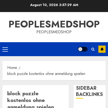
Skip
August 10, 2026
3:57:29 AM
to
content
PEOPLESMEDSHOP
PEOPLESMEDSHOP
Primary
Menu
Home
block puzzle kostenlos ohne anmeldung spielen
SIDEBAR
block puzzle
BACKLINKS
kostenlos ohne
anmeldung spielen