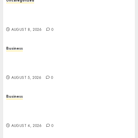
Uncategorized
Slot Machines: Everything You Need to Know
About Their History, Features, and How They
Work
AUGUST 8, 2026
0
Business
Online Games: A Complete Guide to Digital
Gaming, Multiplayer Experiences, and Modern
Entertainment
AUGUST 5, 2026
0
Business
Mobile Technology: A Complete Guide to
Smartphones, Connectivity, and the Future of
Mobile Innovation
AUGUST 4, 2026
0