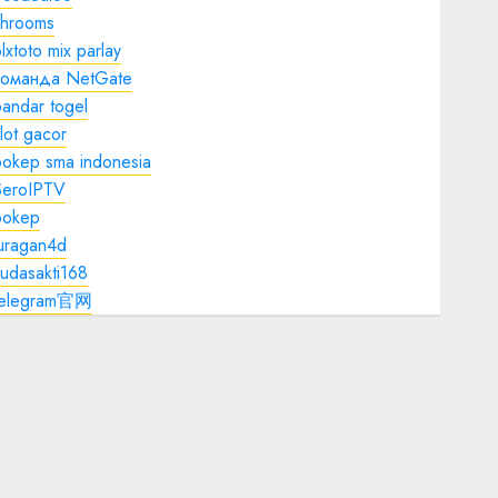
shrooms
lxtoto mix parlay
команда NetGate
andar togel
lot gacor
bokep sma indonesia
SeroIPTV
bokep
juragan4d
udasakti168
telegram官网