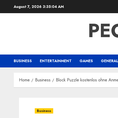
Skip
August 7, 2026
3:35:04 AM
to
content
PE
BUSINESS
ENTERTAINMENT
GAMES
GENERA
Home
Business
Block Puzzle kostenlos ohne Anmel
Business